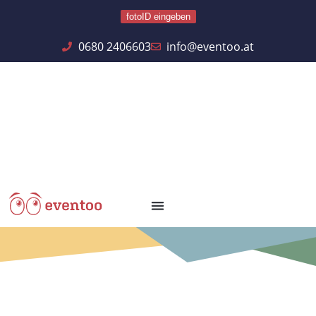
fotoID eingeben
0680 2406603
info@eventoo.at