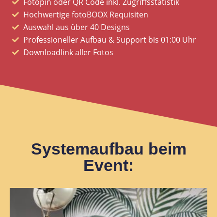
Fotopin oder QR Code inkl. Zugriffsstatistik
Hochwertige fotoBOOX Requisiten
Auswahl aus über 40 Designs
Professioneller Aufbau & Support bis 01:00 Uhr
Downloadlink aller Fotos
Systemaufbau beim
Event: