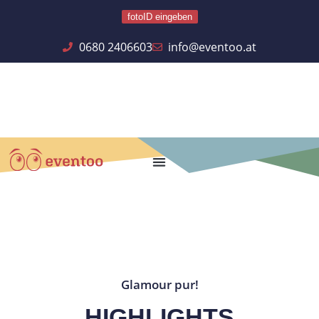
fotoID eingeben
0680 2406603
info@eventoo.at
Glamour pur!
HIGHLIGHTS