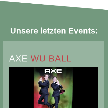
Unsere letzten Events:
AXE
WU BALL