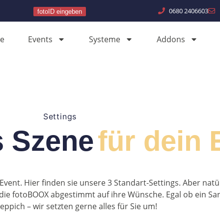
0680 2406603
fotoID eingeben
e
Events
Systeme
Addons
Settings
s Szene
für dein 
vent. Hier finden sie unsere 3 Standart-Settings. Aber natür
die fotoBOOX abgestimmt auf ihre Wünsche. Egal ob ein Sa
eppich – wir setzten gerne alles für Sie um!