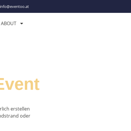
info@eventoo.at
ABOUT
Event
lich erstellen
ndstrand oder