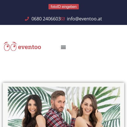
fotoID eingeben
0680 2406603
info@eventoo.at