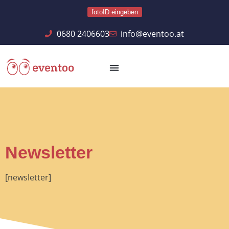
fotoID eingeben
0680 2406603
info@eventoo.at
Newsletter
[newsletter]