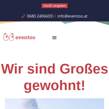
fotoID eingeben
0680 2406603
info@eventoo.at
Wir sind Großes
gewohnt!